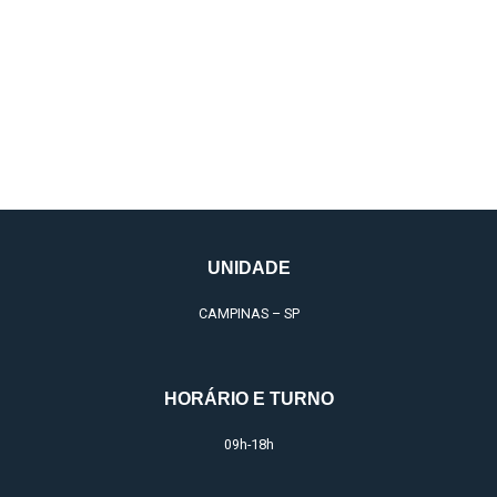
Dermatofuncional com
Injetáveis
UNIDADE
CAMPINAS – SP
HORÁRIO E TURNO
09h-18h