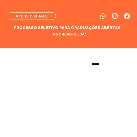
ACESSIBILIDADE
PROCESSO SELETIVO PARA GRADUAÇÕES ABERTAS -
INSCREVA-SE JÁ!
Pós-graduação em
Fisioterapia