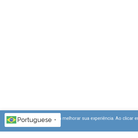
Este site usa cookies para melhorar sua experiência. Ao clicar
Portuguese
▼
politicas do site.