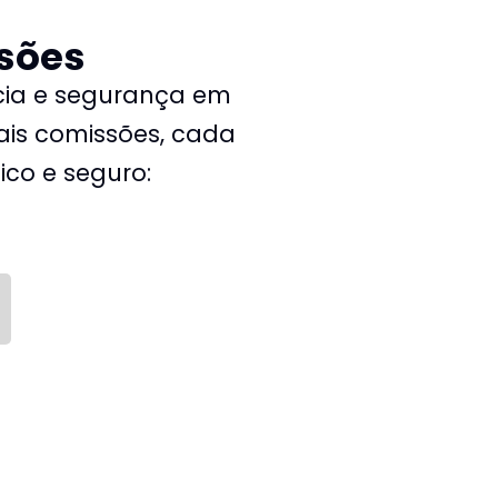
sões
cia e segurança em
ais comissões, cada
co e seguro: