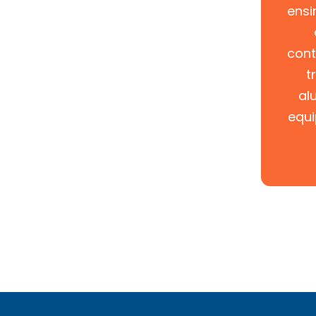
ensi
con
t
al
equ