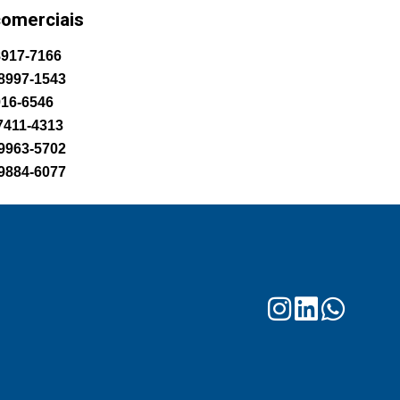
comerciais
8917-7166
98997-1543
916-6546
97411-4313
99963-5702
99884-6077