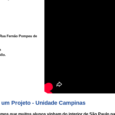
a Rua Fernão Pompeu de
h
llo.
e um Projeto - Unidade Campinas
s que muitos alunos vinham do interior de São Paulo para