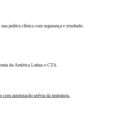
 sua prática clínica com
segurança e resultado.
omia da América Latina
o CTA
.
vo com autorização
prévia
da
instrutora
.