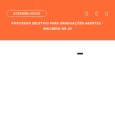
ACESSIBILIDADE
PROCESSO SELETIVO PARA GRADUAÇÕES ABERTAS -
INSCREVA-SE JÁ!
Curso de