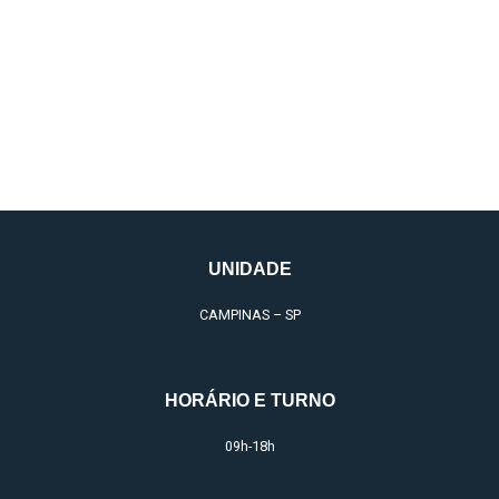
Harmonização
Orofacial – Básico
UNIDADE
CAMPINAS – SP
HORÁRIO E TURNO
09h-18h