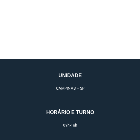
Intercorrências
em Harmonização
UNIDADE
CAMPINAS – SP
HORÁRIO E TURNO
09h-18h