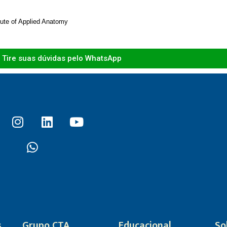
itute of Applied Anatomy
Tire suas dúvidas pelo WhatsApp
s
Grupo CTA
Educacional
So