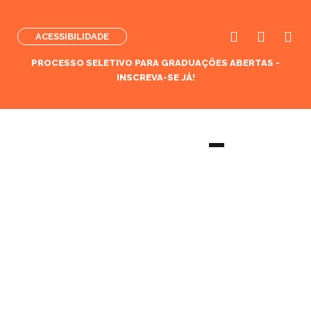
ACESSIBILIDADE
PROCESSO SELETIVO PARA GRADUAÇÕES ABERTAS -
INSCREVA-SE JÁ!
Curso de Estética