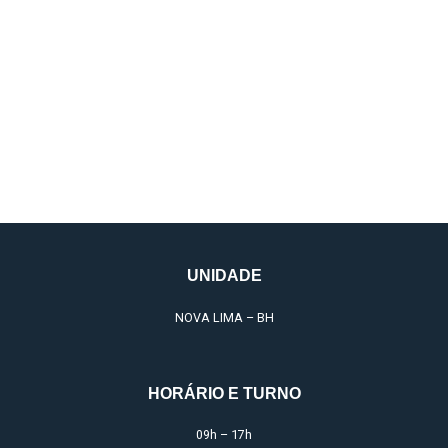
DAY CLINIC | Curso
Prático de
Preenchedores
UNIDADE
NOVA LIMA – BH
HORÁRIO E TURNO
09h – 17h