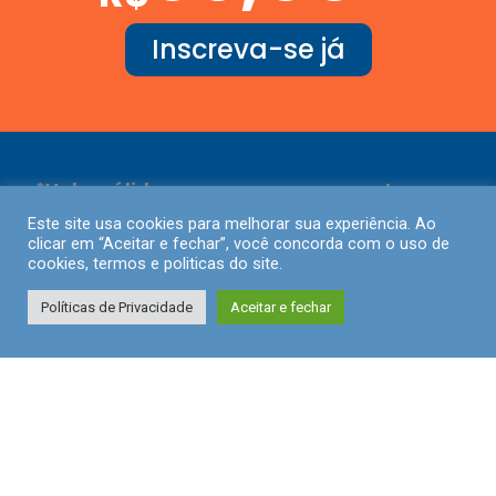
Inscreva-se já
*Valor válido apenas para pagamentos com
pontualidade.*
Este site usa cookies para melhorar sua experiência. Ao
clicar em “Aceitar e fechar”, você concorda com o uso de
cookies, termos e politicas do site.
Políticas de Privacidade
Aceitar e fechar
Sobre o curso
Enfermagem na Faculdade de CTA