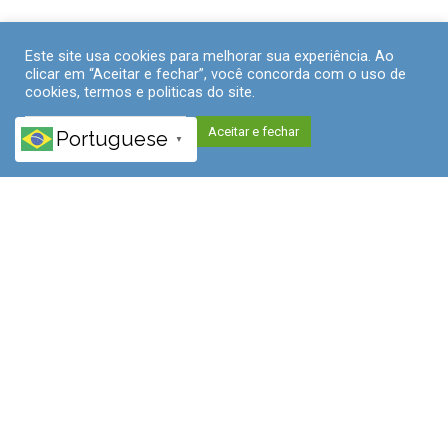
Este site usa cookies para melhorar sua experiência. Ao
clicar em “Aceitar e fechar”, você concorda com o uso de
cookies, termos e politicas do site.
Políticas de Privacidade
Aceitar e fechar
Portuguese
▼
HORÁRIOS
UNIDADE
09h às 18h
NOVA LIMA - BH
DURAÇÃO / CARGA HORÁRIA
360H - 12 MESES