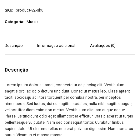
SKU:
product-v2-sku
Categoria:
Music
Descrição
Informação adicional
Avaliações (0)
Descrição
Lorem ipsum dolor sit amet, consectetur adipiscing elit. Vestibulum
sagittis orci ac odio dictum tincidunt. Donec ut metus leo. Class aptent
taciti sociosqu ad litora torquent per conubia nostra, per inceptos
himenaeos. Sed luctus, dui eu sagittis sodales, nulla nibh sagittis augue,
vel porttitor diam enim non metus. Vestibulum aliquam augue neque.
Phasellus tincidunt odio eget ullamcorper efficitur. Cras placerat ut turpis
pellentesque vulputate. Nam sed consequat tortor. Curabitur finibus
sapien dolor. Ut eleifend tellus nec erat pulvinar dignissim. Nam non arcu
purus. Vivamus et massa massa.