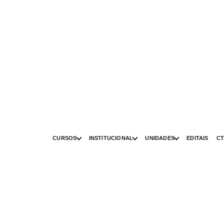
CURSOS
INSTITUCIONAL
UNIDADES
EDITAIS
CT
Curso de Lentes em Resinas