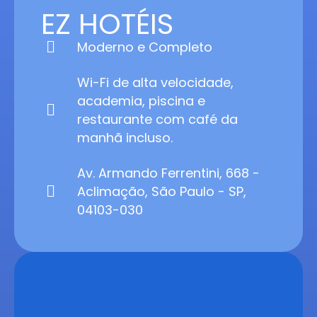
EZ HOTÉIS
Moderno e Completo
Wi-Fi de alta velocidade,
academia, piscina e
restaurante com café da
manhã incluso.
Av. Armando Ferrentini, 668 -
Aclimação, São Paulo - SP,
04103-030