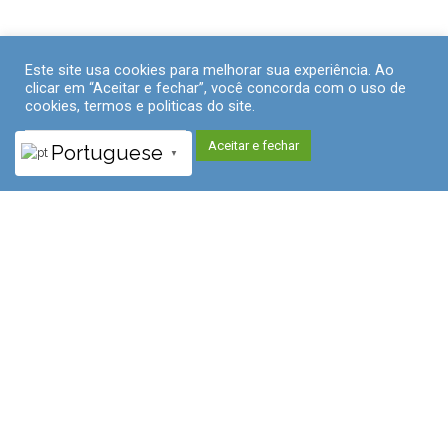
Este site usa cookies para melhorar sua experiência. Ao
clicar em “Aceitar e fechar”, você concorda com o uso de
cookies, termos e politicas do site.
Políticas de Privacidade
Aceitar e fechar
Portuguese
▼
Fismatek
Principal
Um espaço completo, projetado para vivências práticas
de alto nível. O Fismatek Principal reúne estrutura
moderna, equipamentos especializados e ambiente
totalmente preparado para aulas, práticas laboratoriais,